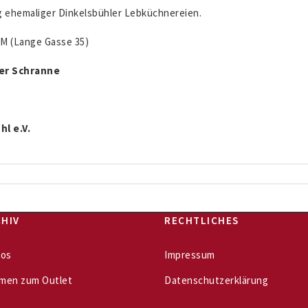
 ehemaliger Dinkelsbühler Lebküchnereien.
M (Lange Gasse 35)
der Schranne
l e.V.
HIV
RECHTLICHES
eos
Impressum
men zum Outlet
Datenschutzerklärung