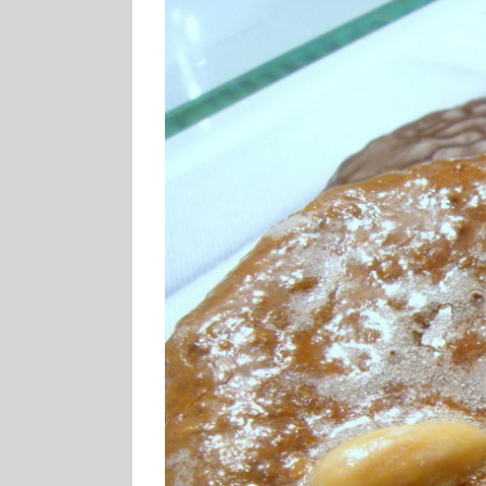
Zeige
grösseres
Bild