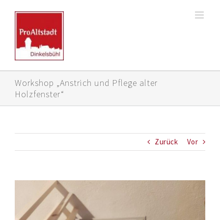
Zum
Inhalt
springen
Workshop „Anstrich und Pflege alter
Holzfenster“
Zurück
Vor
Zeige
grösseres
Bild