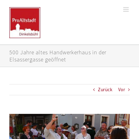
Zum
Inhalt
springen
500 Jahre altes Handwerkerhaus in der
Elsassergasse geöffnet
Zurück
Vor
Zeige
grösseres
Bild