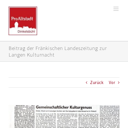
Zum
Inhalt
springen
Beitrag der Fränkischen Landeszeitung zur
Langen Kulturnacht
Zurück
Vor
Zeige
grösseres
Bild