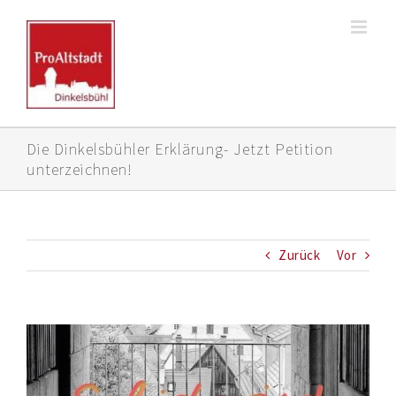
Zum
Inhalt
springen
Die Dinkelsbühler Erklärung- Jetzt Petition
unterzeichnen!
Zurück
Vor
Zeige
grösseres
Bild